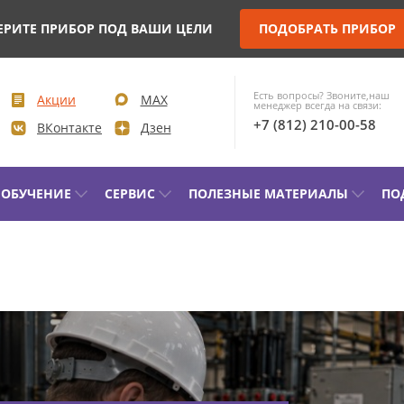
ЕРИТЕ ПРИБОР ПОД ВАШИ ЦЕЛИ
ПОДОБРАТЬ ПРИБОР
Есть вопросы? Звоните,наш
Акции
MAX
менеджер всегда на связи:
+7 (812) 210-00-58
ВКонтакте
Дзен
ОБУЧЕНИЕ
СЕРВИС
ПОЛЕЗНЫЕ МАТЕРИАЛЫ
ПО
КОНТРОЛЬ ПАРАМЕТРОВ И
ДИАГН
МОНИТОРИНГ ВЫСОКОВОЛЬТНЫХ
СИЛОВ
ВЫКЛЮЧАТЕЛЕЙ (ВВ)
КОМПЛ
УПРАВЛЕНИЕ ПРИВОДОМ ВВ И
ЭЛЕКТ
ПРОВЕРКА МИНИМАЛЬНОГО
ЛАБОРА
НАПРЯЖЕНИЯ СРАБАТЫВАНИЯ