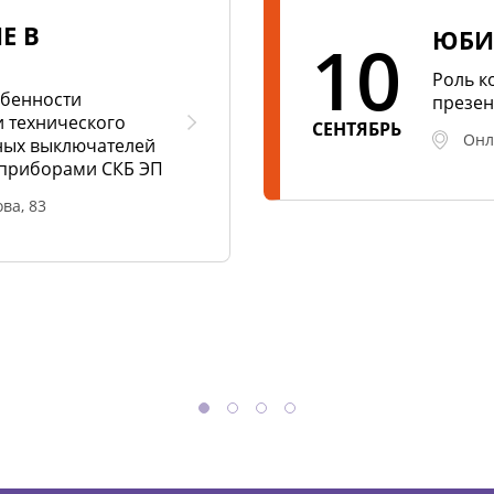
Е В
ЮБИ
10
Роль к
обенности
презен
 технического
СЕНТЯБРЬ
Онл
ных выключателей
M приборами СКБ ЭП
ва, 83