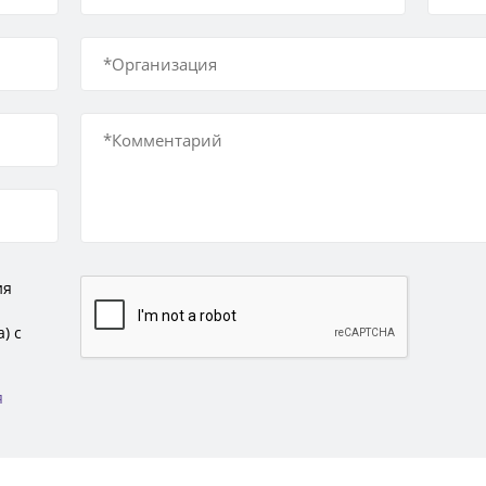
ия
) с
я