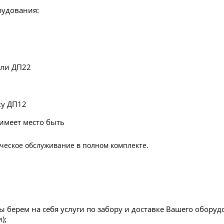
рудования:
или ДП22
ку ДП12
 имеет место быть
ческое обслуживание в полном комплекте.
:
мы берем на себя услуги по забору и доставке Вашего обор
);