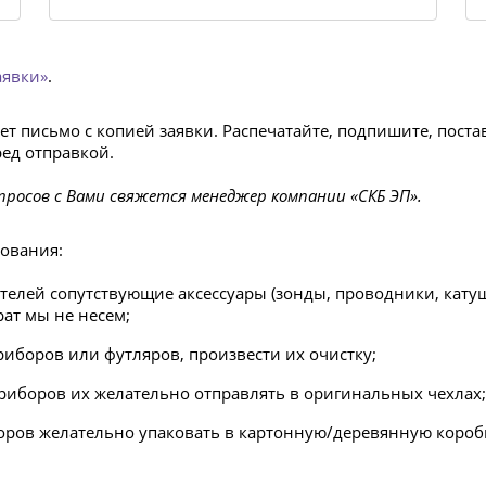
аявки»
.
дет письмо с копией заявки. Распечатайте, подпишите, пост
ед отправкой.
просов с Вами свяжется менеджер компании «СКБ ЭП».
ования:
телей сопутствующие аксессуары (зонды, проводники, катуш
рат мы не несем;
иборов или футляров, произвести их очистку;
приборов их желательно отправлять в оригинальных чехлах;
оров желательно упаковать в картонную/деревянную коро