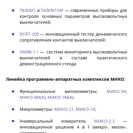
ПКВ/М7
и
ПКВ/М15М
— современные приборы для
контроля основных параметров высоковольтных
АКЦИИ
выключателей;
DCRT-200
— инновационный тестер динамического
ОБУЧЕНИЕ
сопротивления контактов выключателей;
УМВВ-1.1
— система мониторинга высоковольтных
выключателей в составе практического
демонстрационного стенда
Линейка программно-аппаратных комплексов МИКО:
Функциональные миллиомметры:
МИКО-9А
,
МИКО-8М(А)
,
МИКО-7М(А)
;
Микроомметры:
МИКО-21
,
МИКО-10
;
Универсальный измеритель
МИКО-2.3
—
инновационное решение 4 в 1 (микро-, милли-,
килоомметр)