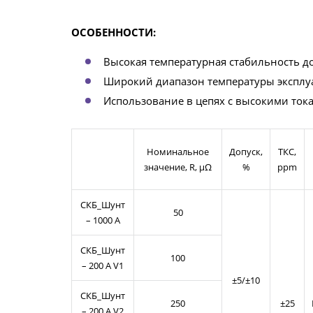
ОСОБЕННОСТИ:
Высокая температурная стабильность д
Широкий диапазон температуры эксплуат
Использование в цепях с высокими ток
Номинальное
Допуск,
ТКС,
значение, R, μΩ
%
ppm
СКБ_Шунт
50
– 1000 А
СКБ_Шунт
100
– 200 А V1
±5/±10
СКБ_Шунт
250
±25
– 200 А V2