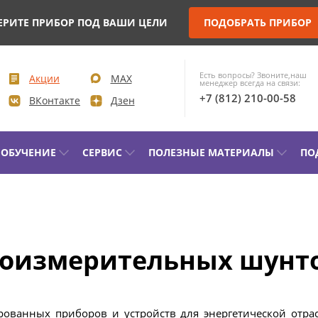
ЕРИТЕ ПРИБОР ПОД ВАШИ ЦЕЛИ
ПОДОБРАТЬ ПРИБОР
Есть вопросы? Звоните,наш
Акции
MAX
менеджер всегда на связи:
+7 (812) 210-00-58
ВКонтакте
Дзен
ОБУЧЕНИЕ
СЕРВИС
ПОЛЕЗНЫЕ МАТЕРИАЛЫ
ПО
КОНТРОЛЬ ПАРАМЕТРОВ И
ДИАГН
МОНИТОРИНГ ВЫСОКОВОЛЬТНЫХ
СИЛОВ
ВЫКЛЮЧАТЕЛЕЙ (ВВ)
коизмерительных шунт
КОМПЛ
УПРАВЛЕНИЕ ПРИВОДОМ ВВ И
ЭЛЕКТ
ПРОВЕРКА МИНИМАЛЬНОГО
ЛАБОРА
НАПРЯЖЕНИЯ СРАБАТЫВАНИЯ
ованных приборов и устройств для энергетической отра