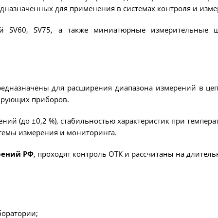
дназначенных для применения в системах контроля и изме
ТРАСС
ИЗМЕРЕНИЕ СОПРОТИВЛЕНИЯ В
ИДЕНТ
й SV60, SV75, а также миниатюрные измерительные 
БЕЗИНДУКТИВНЫХ ОБЪЕКТАХ
НИЗКО
ИЗМЕРЕНИЕ СОПРОТИВЛЕНИЯ В
ДОПОЛ
ИНДУКТИВНЫХ ОБЪЕКТАХ
едназначены для расширения диапазона измерений в цепя
ирующих приборов.
РАЗМАГНИЧИВАНИЕ
ий (до ±0,2 %), стабильностью характеристик при темпера
АРХИВ
ТРАНСФОРМАТОРОВ
стемы измерения и мониторинга.
рений РФ
, проходят контроль ОТК и рассчитаны на длител
ИСПЫТАНИЯ НА НАГРЕВ (ТЕСТ
ОХЛАЖДЕНИЯ)
боратории;