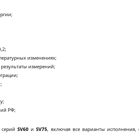
ргии;
,2;
мпературных изменениях;
результаты измерений;
еграции;
;
у;
ний РФ;
м серий
SV60
и
SV75
, включая все варианты исполнения,