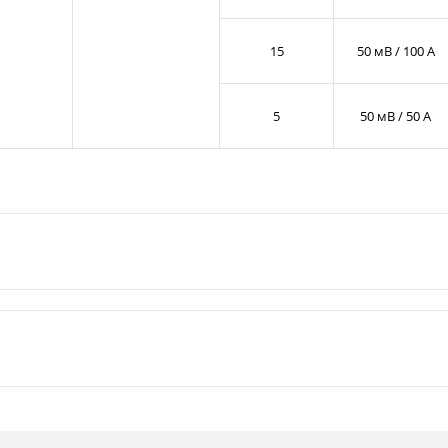
15
50 мВ / 100 А
5
50 мВ / 50 А