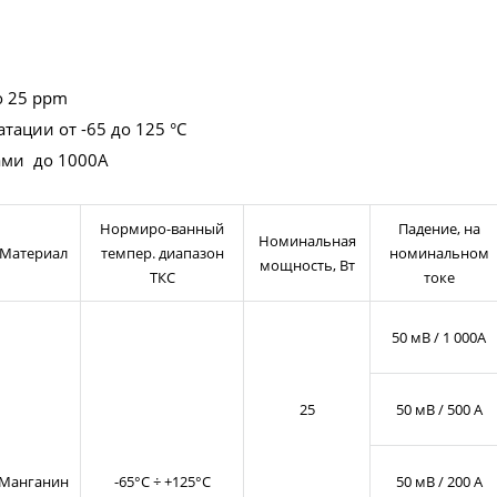
о 25 ppm
ации от -65 до 125 °С
ами до 1000А
Нормиро-ванный
Падение, на
Номинальная
Материал
темпер. диапазон
номинальном
мощность, Вт
ТКС
токе
50 мВ / 1 000А
25
50 мВ / 500 А
Манганин
-65°С ÷ +125°С
50 мВ / 200 А