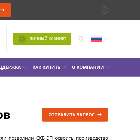
ЛИЧНЫЙ КАБИНЕТ
ДДЕРЖКА
КАК КУПИТЬ
О КОМПАНИИ
ОСТИКА УСТРОЙСТВ РПН
ПОДОБРАТЬ П
ЫХ ТРАНСФОРМАТОРОВ
ов
КАТАЛОГ
ОТПРАВИТЬ ЗАПРОС
ЕКТЫ ДЛЯ
РОТЕХНИЧЕСКИХ
ТОРИЙ (ЭТЛ)
АКЦИИ
сли позволили СКБ ЭП освоить производство