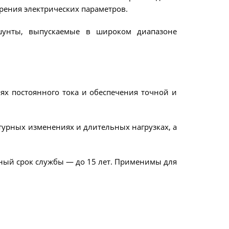
рения электрических параметров.
ОПОИСКОВОЕ УСТРОЙСТВО И
ОБУЧЕНИ
ИФИКАТОРЫ
шунты, выпускаемые в широком диапазоне
ВОЛЬТНОЙ СЕТИ
НИТЕЛЬНОЕ ОБОРУДОВАНИЕ
х постоянного тока и обеспечения точной и
турных изменениях и длительных нагрузках, а
ьный срок службы — до 15 лет. Применимы для