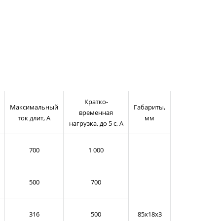
Кратко-
Максимальный
Габариты,
временная
ток длит, А
мм
нагрузка, до 5 с, А
700
1 000
500
700
316
500
85x18x3