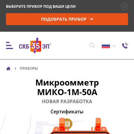
ВЫБЕРИТЕ ПРИБОР ПОД ВАШИ ЦЕЛИ
ПОДОБРАТЬ ПРИБОР
ПРИБОРЫ
ПРИБОРЫ
Микроомметр
МИКО-1М-50А
КОНТРОЛЬ ПАРАМЕТРОВ И МОНИТОРИНГ
ВЫСОКОВОЛЬТНЫХ ВЫКЛЮЧАТЕЛЕЙ (ВВ)
НОВАЯ РАЗРАБОТКА
Сертификаты
УПРАВЛЕНИЕ ПРИВОДОМ ВВ И ПРОВЕРКА
МИНИМАЛЬНОГО НАПРЯЖЕНИЯ
СРАБАТЫВАНИЯ