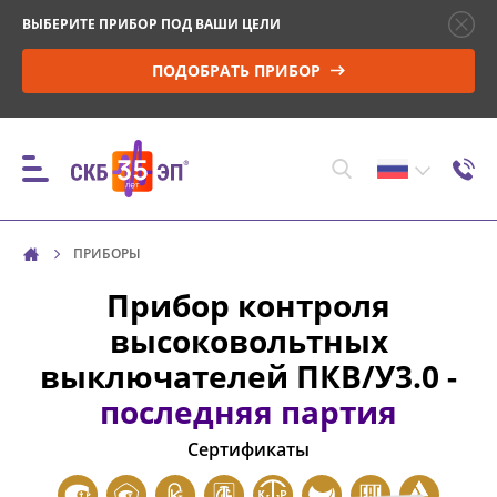
ВЫБЕРИТЕ ПРИБОР ПОД ВАШИ ЦЕЛИ
ПОДОБРАТЬ ПРИБОР
ПРИБОРЫ
ПРИБОРЫ
Прибор контроля
высоковольтных
КОНТРОЛЬ ПАРАМЕТРОВ И МОНИТОРИНГ
выключателей
ПКВ/У3.0
-
ВЫСОКОВОЛЬТНЫХ ВЫКЛЮЧАТЕЛЕЙ (ВВ)
последняя партия
УПРАВЛЕНИЕ ПРИВОДОМ ВВ И ПРОВЕРКА
Сертификаты
МИНИМАЛЬНОГО НАПРЯЖЕНИЯ
СРАБАТЫВАНИЯ