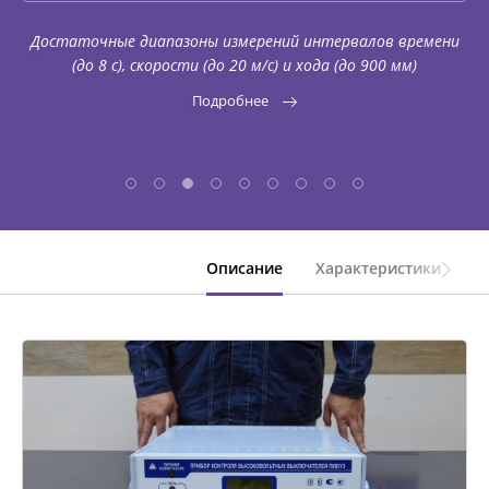
КОМПЛЕКТЫ ДЛЯ ЭЛЕКТРОТЕХНИЧЕСКИХ
Достаточные диапазоны измерений интервалов времени
ЛАБОРАТОРИЙ (ЭТЛ)
(до 8 с), скорости (до 20 м/с) и хода (до 900 мм)
Подробнее
ТРАССОПОИСКОВОЕ УСТРОЙСТВО И
ИДЕНТИФИКАТОРЫ НИЗКОВОЛЬТНОЙ СЕТИ
ДОПОЛНИТЕЛЬНОЕ ОБОРУДОВАНИЕ
Описание
Характеристики
К
АРХИВ
ПОДОБРАТЬ ПРИБОР
КАТАЛОГ