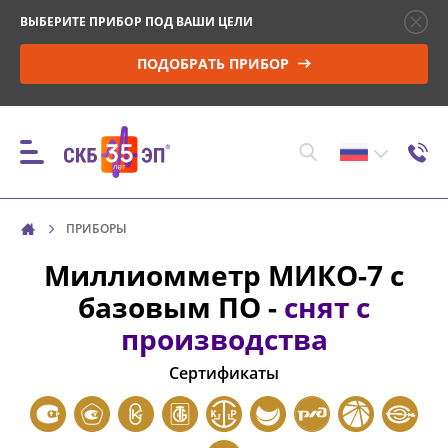
ВЫБЕРИТЕ ПРИБОР ПОД ВАШИ ЦЕЛИ
ПОДОБРАТЬ ПРИБОР
ПРИБОРЫ
ПРИБОРЫ
Миллиомметр
МИКО-7
с
базовым ПО -
снят с
КОНТРОЛЬ ПАРАМЕТРОВ И МОНИТОРИНГ
производства
ВЫСОКОВОЛЬТНЫХ ВЫКЛЮЧАТЕЛЕЙ (ВВ)
Сертификаты
УПРАВЛЕНИЕ ПРИВОДОМ ВВ И ПРОВЕРКА
МИНИМАЛЬНОГО НАПРЯЖЕНИЯ
СРАБАТЫВАНИЯ