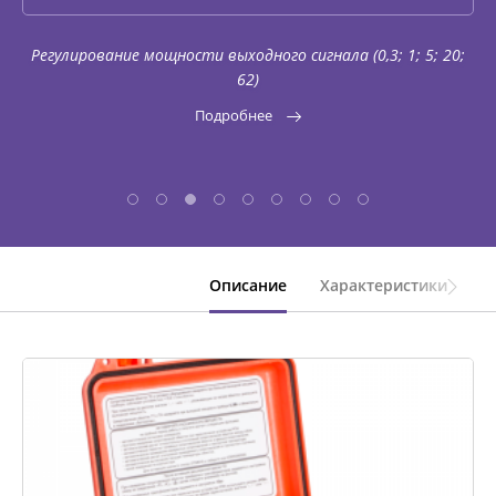
КОМПЛЕКТЫ ДЛЯ ЭЛЕКТРОТЕХНИЧЕСКИХ
ЛАБОРАТОРИЙ (ЭТЛ)
Регулирование мощности выходного сигнала (0,3; 1; 5; 20;
62)
Подробнее
ТРАССОПОИСКОВОЕ УСТРОЙСТВО И
ИДЕНТИФИКАТОРЫ НИЗКОВОЛЬТНОЙ СЕТИ
ДОПОЛНИТЕЛЬНОЕ ОБОРУДОВАНИЕ
Описание
Характеристики
К
АРХИВ
ПОДОБРАТЬ ПРИБОР
КАТАЛОГ