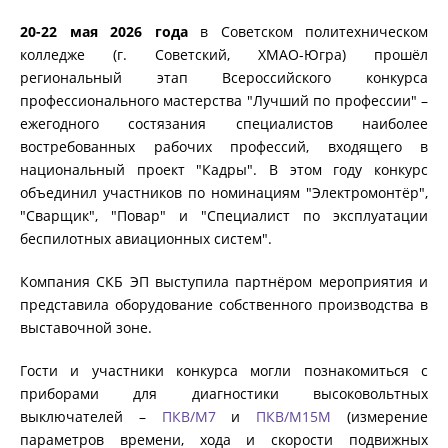
20-22 мая 2026 года
в Советском политехническом
ИЗМЕРЕНИЕ СОПРОТИВЛЕНИЯ В
колледже (г. Советский, ХМАО-Югра) прошёл
БЕЗИНДУКТИВНЫХ ОБЪЕКТАХ
региональный этап Всероссийского конкурса
профессионального мастерства "Лучший по профессии" –
ежегодного состязания специалистов наиболее
ИЗМЕРЕНИЕ СОПРОТИВЛЕНИЯ В ИНДУКТИВНЫХ
востребованных рабочих профессий, входящего в
ОБЪЕКТАХ
национальный проект "Кадры". В этом году конкурс
объединил участников по номинациям "Электромонтёр",
"Сварщик", "Повар" и "Специалист по эксплуатации
РАЗМАГНИЧИВАНИЕ ТРАНСФОРМАТОРОВ
беспилотных авиационных систем".
Компания СКБ ЭП выступила партнёром мероприятия и
представила оборудование собственного производства в
ИСПЫТАНИЯ НА НАГРЕВ (ТЕСТ ОХЛАЖДЕНИЯ)
выставочной зоне.
Гости и участники конкурса могли познакомиться с
ДИАГНОСТИКА УСТРОЙСТВ РПН СИЛОВЫХ
приборами для диагностики высоковольтных
ТРАНСФОРМАТОРОВ
выключателей –
ПКВ/М7
и
ПКВ/М15М
(измерение
параметров времени, хода и скорости подвижных