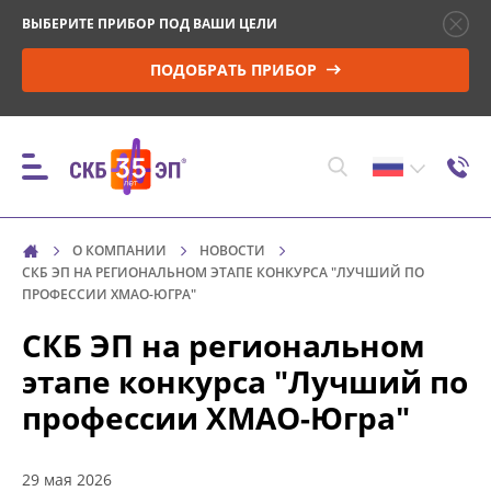
ВЫБЕРИТЕ ПРИБОР ПОД ВАШИ ЦЕЛИ
ПОДОБРАТЬ ПРИБОР
О КОМПАНИИ
НОВОСТИ
ПРИБОРЫ
СКБ ЭП НА РЕГИОНАЛЬНОМ ЭТАПЕ КОНКУРСА "ЛУЧШИЙ ПО
ПРОФЕССИИ ХМАО-ЮГРА"
СКБ ЭП на региональном
КОНТРОЛЬ ПАРАМЕТРОВ И МОНИТОРИНГ
ВЫСОКОВОЛЬТНЫХ ВЫКЛЮЧАТЕЛЕЙ (ВВ)
этапе конкурса "Лучший по
профессии ХМАО-Югра"
УПРАВЛЕНИЕ ПРИВОДОМ ВВ И ПРОВЕРКА
МИНИМАЛЬНОГО НАПРЯЖЕНИЯ
СРАБАТЫВАНИЯ
29 мая 2026