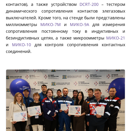
контактов), а также устройством
DCRT-200
– тестером
КОМПЛЕКТЫ ДЛЯ ЭЛЕКТРОТЕХНИЧЕСКИХ
динамического сопротивления контактов элегазовых
ЛАБОРАТОРИЙ (ЭТЛ)
выключателей. Кроме того, на стенде были представлены
миллиомметры
МИКО-7М
и
МИКО-9А
для измерения
сопротивления постоянному току в индуктивных и
ТРАССОПОИСКОВОЕ УСТРОЙСТВО И
ИДЕНТИФИКАТОРЫ НИЗКОВОЛЬТНОЙ СЕТИ
безиндуктивных цепях, а также микроомметры
МИКО-21
и
МИКО-10
для контроля сопротивления контактных
соединений.
ДОПОЛНИТЕЛЬНОЕ ОБОРУДОВАНИЕ
АРХИВ
ПОДОБРАТЬ ПРИБОР
КАТАЛОГ