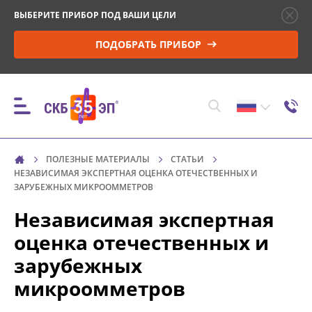
ВЫБЕРИТЕ ПРИБОР ПОД ВАШИ ЦЕЛИ
ПОДОБРАТЬ ПРИБОР
ПОЛЕЗНЫЕ МАТЕРИАЛЫ
СТАТЬИ
ПРИБОРЫ
НЕЗАВИСИМАЯ ЭКСПЕРТНАЯ ОЦЕНКА ОТЕЧЕСТВЕННЫХ И
ЗАРУБЕЖНЫХ МИКРООММЕТРОВ
Независимая экспертная
КОНТРОЛЬ ПАРАМЕТРОВ И МОНИТОРИНГ
ВЫСОКОВОЛЬТНЫХ ВЫКЛЮЧАТЕЛЕЙ (ВВ)
оценка отечественных и
зарубежных
УПРАВЛЕНИЕ ПРИВОДОМ ВВ И ПРОВЕРКА
микроомметров
МИНИМАЛЬНОГО НАПРЯЖЕНИЯ
СРАБАТЫВАНИЯ