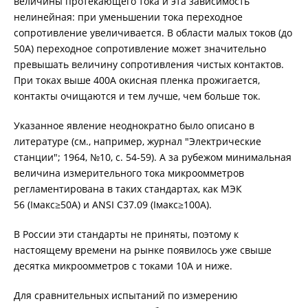
величины протекающего тока и эта зависимость
КОМПЛЕКТЫ ДЛЯ ЭЛЕКТРОТЕХНИЧЕСКИХ
нелинейная: при уменьшении тока переходное
ЛАБОРАТОРИЙ (ЭТЛ)
сопротивление увеличивается. В области малых токов (до
50А) переходное сопротивление может значительно
превышать величину сопротивления чистых контактов.
ТРАССОПОИСКОВОЕ УСТРОЙСТВО И
При токах выше 400А окисная пленка прожигается,
ИДЕНТИФИКАТОРЫ НИЗКОВОЛЬТНОЙ СЕТИ
контакты очищаются и тем лучше, чем больше ток.
Указанное явление неоднократно было описано в
ДОПОЛНИТЕЛЬНОЕ ОБОРУДОВАНИЕ
литературе (см., например, журнал "Электрические
станции"; 1964, №10, с. 54-59). А за рубежом минимальная
величина измерительного тока микроомметров
регламентирована в таких стандартах, как МЭК
АРХИВ
56 (Iмакс≥50A) и ANSI C37.09 (Iмакс≥100A).
В России эти стандарты не приняты, поэтому к
настоящему времени на рынке появилось уже свыше
ПОДОБРАТЬ ПРИБОР
десятка микроомметров с токами 10А и ниже.
Для сравнительных испытаний по измерению
КАТАЛОГ