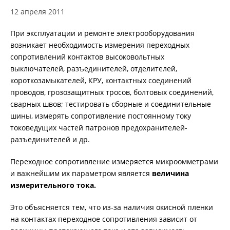
12 апреля 2011
ИЗМЕРЕНИЕ СОПРОТИВЛЕНИЯ В
При эксплуатации и ремонте электрооборудования
БЕЗИНДУКТИВНЫХ ОБЪЕКТАХ
возникает необходимость измерения переходных
сопротивлений контактов высоковольтных
выключателей, разъединителей, отделителей,
ИЗМЕРЕНИЕ СОПРОТИВЛЕНИЯ В ИНДУКТИВНЫХ
ОБЪЕКТАХ
короткозамыкателей, КРУ, контактных соединений
проводов, грозозащитных тросов, болтовых соединений,
сварных швов; тестировать сборные и соединительные
шины, измерять сопротивление постоянному току
РАЗМАГНИЧИВАНИЕ ТРАНСФОРМАТОРОВ
токоведущих частей патронов предохранителей-
разъединителей и др.
ИСПЫТАНИЯ НА НАГРЕВ (ТЕСТ ОХЛАЖДЕНИЯ)
Переходное сопротивление измеряется микроомметрами
и важнейшим их параметром является
величина
измерительного тока.
ДИАГНОСТИКА УСТРОЙСТВ РПН СИЛОВЫХ
Это объясняется тем, что из-за наличия окисной пленки
ТРАНСФОРМАТОРОВ
на контактах переходное сопротивления зависит от