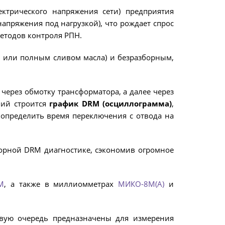
ектрического напряжения сети) предприятия
ОПОИСКОВОЕ УСТРОЙСТВО И
ОБУЧЕНИ
пряжения под нагрузкой), что рождает спрос
ИФИКАТОРЫ
ВОЛЬТНОЙ СЕТИ
методов контроля РПН.
м или полным сливом масла) и безразборным,
НИТЕЛЬНОЕ ОБОРУДОВАНИЕ
через обмотку трансформатора, а далее через
ний строится
график DRM (осциллограмма)
,
 определить время переключения с отвода на
орной DRM диагностике, сэкономив огромное
М
, а также в миллиомметрах
МИКО-8М(А)
и
рвую очередь предназначены для измерения