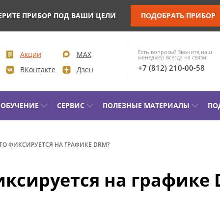
ЕРИТЕ ПРИБОР ПОД ВАШИ ЦЕЛИ
ПОДОБРАТЬ ПРИБОР
Есть вопросы? Звоните,наш
Акции
MAX
менеджер всегда на связи:
+7 (812) 210-00-58
ВКонтакте
Дзен
ОБУЧЕНИЕ
СЕРВИС
ПОЛЕЗНЫЕ МАТЕРИАЛЫ
ПО
КОНТРОЛЬ ПАРАМЕТРОВ И
ДИАГН
ЧТО ФИКСИРУЕТСЯ НА ГРАФИКЕ DRM?
МОНИТОРИНГ ВЫСОКОВОЛЬТНЫХ
СИЛОВ
ВЫКЛЮЧАТЕЛЕЙ (ВВ)
фиксируется на графике
КОМПЛ
УПРАВЛЕНИЕ ПРИВОДОМ ВВ И
ЭЛЕКТ
ПРОВЕРКА МИНИМАЛЬНОГО
ЛАБОРА
НАПРЯЖЕНИЯ СРАБАТЫВАНИЯ