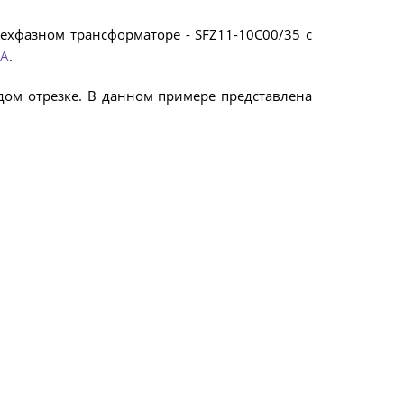
хфазном трансформаторе - SFZ11-10C00/35 с
А
.
дом отрезке. В данном примере представлена