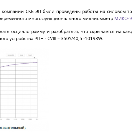
и компании СКБ ЭП были проведены работы на силовом тре
современного многофункционального миллиомметр
МИКО-9
ть осциллограмму и разобраться, что скрывается на каж
о устройства РПН - CVIII – 350Y/40,5 -10193W.