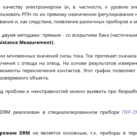
качеству электроэнергии (и, в частности, к уровню эл
ТРАСС
ИЗМЕРЕНИЕ СОПРОТИВЛЕНИЯ В
льзовать РПН по их прямому назначению (регулирование на
ИДЕНТ
БЕЗИНДУКТИВНЫХ ОБЪЕКТАХ
НИЗКО
вание и, как следствие, появление различных приборов и 
 двумя методами: прямым - со вскрытием бака (частичны
sistance Measurement)
.
ИЗМЕРЕНИЕ СОПРОТИВЛЕНИЯ В
ДОПОЛ
ИНДУКТИВНЫХ ОБЪЕКТАХ
 мгновенных значений силы тока. Ток протекает сначала 
ючения с отвода на отвод. На основе результатов измере
моменты переключения контактов. Этот график позволяет
РАЗМАГНИЧИВАНИЕ
АРХИВ
проверяемого объекта.
ТРАНСФОРМАТОРОВ
ряд проблем и неисправностей можно выявить при безразб
ИСПЫТАНИЯ НА НАГРЕВ (ТЕСТ
ОХЛАЖДЕНИЯ)
 DRM реализован в специализированном приборе
ПКР-2
режим DRM
не является основным, т.к. приборы в пе