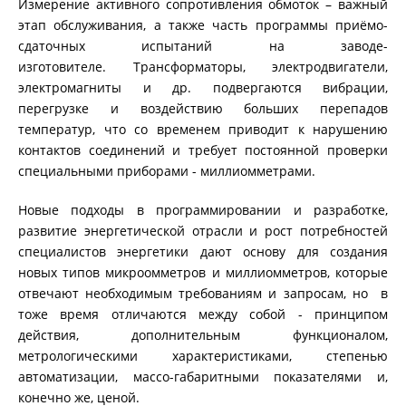
Измерение активного сопротивления обмоток – важный
этап обслуживания, а также часть программы приёмо-
ИЗМЕРЕНИЕ СОПРОТИВЛЕНИЯ В ИНДУКТИВНЫХ
ОБЪЕКТАХ
сдаточных испытаний на заводе-
изготовителе. Трансформаторы, электродвигатели,
электромагниты и др. подвергаются вибрации,
перегрузке и воздействию больших перепадов
РАЗМАГНИЧИВАНИЕ ТРАНСФОРМАТОРОВ
температур, что со временем приводит к нарушению
контактов соединений и требует постоянной проверки
специальными приборами - миллиомметрами.
ИСПЫТАНИЯ НА НАГРЕВ (ТЕСТ ОХЛАЖДЕНИЯ)
Новые подходы в программировании и разработке,
развитие энергетической отрасли и рост потребностей
специалистов энергетики дают основу для создания
ДИАГНОСТИКА УСТРОЙСТВ РПН СИЛОВЫХ
ТРАНСФОРМАТОРОВ
новых типов микроомметров и миллиомметров, которые
отвечают необходимым требованиям и запросам, но в
тоже время отличаются между собой - принципом
КОМПЛЕКТЫ ДЛЯ ЭЛЕКТРОТЕХНИЧЕСКИХ
действия, дополнительным функционалом,
ЛАБОРАТОРИЙ (ЭТЛ)
метрологическими характеристиками, степенью
автоматизации, массо-габаритными показателями и,
конечно же, ценой.