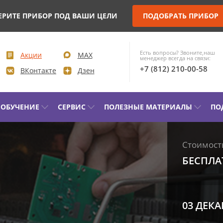
ЕРИТЕ ПРИБОР ПОД ВАШИ ЦЕЛИ
ПОДОБРАТЬ ПРИБОР
Есть вопросы? Звоните,наш
Акции
MAX
менеджер всегда на связи:
+7 (812) 210-00-58
ВКонтакте
Дзен
ОБУЧЕНИЕ
СЕРВИС
ПОЛЕЗНЫЕ МАТЕРИАЛЫ
ПО
КОНТРОЛЬ ПАРАМЕТРОВ И
ДИАГН
Стоимость
МОНИТОРИНГ ВЫСОКОВОЛЬТНЫХ
СИЛОВ
ВЫКЛЮЧАТЕЛЕЙ (ВВ)
БЕСПЛА
КОМПЛ
УПРАВЛЕНИЕ ПРИВОДОМ ВВ И
ЭЛЕКТ
ПРОВЕРКА МИНИМАЛЬНОГО
03 ДЕКА
ЛАБОРА
НАПРЯЖЕНИЯ СРАБАТЫВАНИЯ