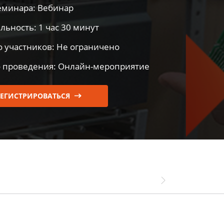
еминара: Вебинар
ОПОИСКОВОЕ УСТРОЙСТВО И
ОБУЧЕНИ
ИФИКАТОРЫ
льность: 1 час 30 минут
ВОЛЬТНОЙ СЕТИ
о участников: Не ограничено
 проведения: Онлайн-мероприятие
НИТЕЛЬНОЕ ОБОРУДОВАНИЕ
РЕГИСТРИРОВАТЬСЯ