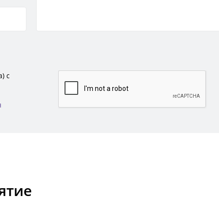
) с
я
ятие