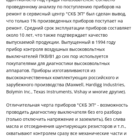
проведенному анализу по поступлению приборов на
КОМПЛЕКТЫ ДЛЯ ЭЛЕКТРОТЕХНИЧЕСКИХ
ЛАБОРАТОРИЙ (ЭТЛ)
ремонт в сервисный центр "СКБ ЭП" был сделан вывод,
что только 1% произведенных приборов поступает на
ремонт. Средний срок эксплуатации приборов составляет
ТРАССОПОИСКОВОЕ УСТРОЙСТВО И
около 10 лет, что также подтверждает качество
ИДЕНТИФИКАТОРЫ НИЗКОВОЛЬТНОЙ СЕТИ
выпускаемой продукции. Выпущенный в 1994 году
прибор контроля воздушных высоковольтных
выключателей ПКВ/В1 до сих пор используется
ДОПОЛНИТЕЛЬНОЕ ОБОРУДОВАНИЕ
покупателями для диагностики высоковольтных
аппаратов. Приборы изготавливаются из
высококачественных комплектующих российского и
зарубежного производства (Maxwell, Hardigg Industries,
АРХИВ
Bolymin Inc., Texas Instruments, Vishay и многие другие).
Отличительная черта приборов "СКБ ЭП" - возможность
проводить диагностику выключателя без его разбора
ПОДОБРАТЬ ПРИБОР
(только отключить напряжение и заземлить), без слива
масла и отсоединения шунтирующих резисторов и т.п.,
охватывают контролем сразу все механические части и
КАТАЛОГ