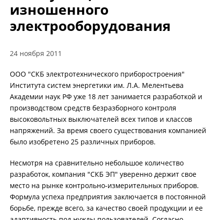
изношенного
электрооборудования
ИЗМЕРЕНИЕ СОПРОТИВЛЕНИЯ В
БЕЗИНДУКТИВНЫХ ОБЪЕКТАХ
24 ноября 2011
ИЗМЕРЕНИЕ СОПРОТИВЛЕНИЯ В ИНДУКТИВНЫХ
ООО "СКБ электротехнического приборостроения"
ОБЪЕКТАХ
Института систем энергетики им. Л.А. Мелентьева
Академии наук РФ уже 18 лет занимается разработкой и
производством средств безразборного контроля
РАЗМАГНИЧИВАНИЕ ТРАНСФОРМАТОРОВ
высоковольтных выключателей всех типов и классов
напряжений. За время своего существования компанией
было изобретено 25 различных приборов.
ИСПЫТАНИЯ НА НАГРЕВ (ТЕСТ ОХЛАЖДЕНИЯ)
Несмотря на сравнительно небольшое количество
разработок, компания "СКБ ЭП" уверенно держит свое
место на рынке контрольно-измерительных приборов.
ДИАГНОСТИКА УСТРОЙСТВ РПН СИЛОВЫХ
Формула успеха предприятия заключается в постоянной
ТРАНСФОРМАТОРОВ
борьбе, прежде всего, за качество своей продукции и ее
адаптивность под нужды пользователей. Согласно