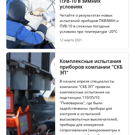
ПУВ-10 в зимних
условиях
ИЗМЕРЕНИЕ СОПРОТИВЛЕНИЯ В
Читайте о результатах новых
БЕЗИНДУКТИВНЫХ ОБЪЕКТАХ
испытаний приборов ПКВ/М6Н и
ПУВ-10 в сложных погодных
условиях при температуре -20°C
ИЗМЕРЕНИЕ СОПРОТИВЛЕНИЯ В ИНДУКТИВНЫХ
12 марта 2021
ОБЪЕКТАХ
Комплексные испытания
приборов компании "СКБ
РАЗМАГНИЧИВАНИЕ ТРАНСФОРМАТОРОВ
ЭП"
В начале апреля специалисты
компании "СКБ ЭП" провели
комплексные испытания на
ИСПЫТАНИЯ НА НАГРЕВ (ТЕСТ ОХЛАЖДЕНИЯ)
подстанции 110/35/10
"Пивовариха", где были
задействованы: приборы для
контроля и испытаний
ДИАГНОСТИКА УСТРОЙСТВ РПН СИЛОВЫХ
высоковольтных выключателей;
ТРАНСФОРМАТОРОВ
приборы для измерения
сопротивления (микроомметры и