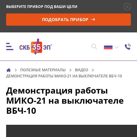
ВЫБЕРИТЕ ПРИБОР ПОД ВАШИ ЦЕЛИ
ПОДОБРАТЬ ПРИБОР
ПОЛЕЗНЫЕ МАТЕРИАЛЫ
ВИДЕО
ПРИБОРЫ
ДЕМОНСТРАЦИЯ РАБОТЫ МИКО-21 НА ВЫКЛЮЧАТЕЛЕ ВБЧ-10
Демонстрация работы
КОНТРОЛЬ ПАРАМЕТРОВ И МОНИТОРИНГ
МИКО-21 на выключателе
ВЫСОКОВОЛЬТНЫХ ВЫКЛЮЧАТЕЛЕЙ (ВВ)
ВБЧ-10
УПРАВЛЕНИЕ ПРИВОДОМ ВВ И ПРОВЕРКА
МИНИМАЛЬНОГО НАПРЯЖЕНИЯ
СРАБАТЫВАНИЯ