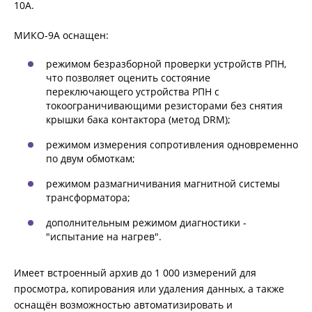
10А.
МИКО-9А оснащен:
ИЗМЕРЕНИЕ СОПРОТИВЛЕНИЯ В
БЕЗИНДУКТИВНЫХ ОБЪЕКТАХ
режимом безразборной проверки устройств РПН,
что позволяет оценить состояние
переключающего устройства РПН с
ИЗМЕРЕНИЕ СОПРОТИВЛЕНИЯ В ИНДУКТИВНЫХ
токоограничивающими резисторами без снятия
ОБЪЕКТАХ
крышки бака контактора (метод DRM);
режимом измерения сопротивления одновременно
по двум обмоткам;
РАЗМАГНИЧИВАНИЕ ТРАНСФОРМАТОРОВ
режимом размагничивания магнитной системы
трансформатора;
ИСПЫТАНИЯ НА НАГРЕВ (ТЕСТ ОХЛАЖДЕНИЯ)
дополнительным режимом диагностики -
"испытание на нагрев".
ДИАГНОСТИКА УСТРОЙСТВ РПН СИЛОВЫХ
Имеет встроенный архив до 1 000 измерений для
ТРАНСФОРМАТОРОВ
просмотра, копирования или удаления данных, а также
оснащён возможностью автоматизировать и