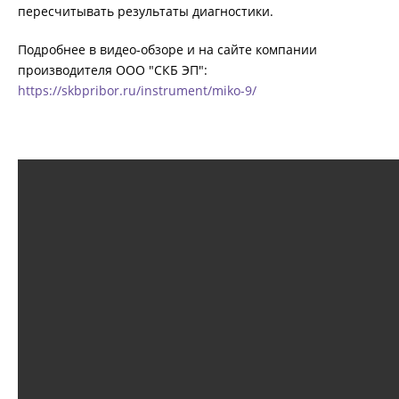
пересчитывать результаты диагностики.
КОМПЛЕКТЫ ДЛЯ ЭЛЕКТРОТЕХНИЧЕСКИХ
ЛАБОРАТОРИЙ (ЭТЛ)
Подробнее в видео-обзоре и на сайте компании
производителя ООО "СКБ ЭП":
https://skbpribor.ru/instrument/miko-9/
ТРАССОПОИСКОВОЕ УСТРОЙСТВО И
ИДЕНТИФИКАТОРЫ НИЗКОВОЛЬТНОЙ СЕТИ
ДОПОЛНИТЕЛЬНОЕ ОБОРУДОВАНИЕ
АРХИВ
ПОДОБРАТЬ ПРИБОР
КАТАЛОГ