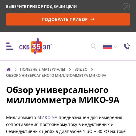
ВЫБЕРИТЕ ПРИБОР ПОД ВАШИ ЦЕЛИ
ПОДОБРАТЬ ПРИБОР
ПОЛЕЗНЫЕ МАТЕРИАЛЫ
ВИДЕО
ПРИБОРЫ
ОБЗОР УНИВЕРСАЛЬНОГО МИЛЛИОММЕТРА МИКО-9А
Обзор универсального
КОНТРОЛЬ ПАРАМЕТРОВ И МОНИТОРИНГ
миллиомметра МИКО-9А
ВЫСОКОВОЛЬТНЫХ ВЫКЛЮЧАТЕЛЕЙ (ВВ)
Миллиомметр
МИКО-9А
предназначен для измерения
УПРАВЛЕНИЕ ПРИВОДОМ ВВ И ПРОВЕРКА
сопротивления постоянному току в индуктивных и
МИНИМАЛЬНОГО НАПРЯЖЕНИЯ
безиндуктивных цепях в диапазоне 1 μΩ ÷ 30 kΩ на токе
СРАБАТЫВАНИЯ