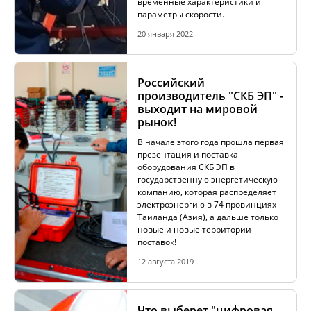
временные характеристики и
параметры скорости.
КОМПЛЕКТЫ ДЛЯ ЭЛЕКТРОТЕХНИЧЕСКИХ
ЛАБОРАТОРИЙ (ЭТЛ)
20 января 2022
ТРАССОПОИСКОВОЕ УСТРОЙСТВО И
Российский
ИДЕНТИФИКАТОРЫ НИЗКОВОЛЬТНОЙ СЕТИ
производитель "СКБ ЭП" -
выходит на мировой
рынок!
ДОПОЛНИТЕЛЬНОЕ ОБОРУДОВАНИЕ
В начале этого года прошла первая
презентация и поставка
оборудования СКБ ЭП в
государственную энергетическую
компанию, которая распределяет
АРХИВ
электроэнергию в 74 провинциях
Таиланда (Азия), а дальше только
новые и новые территории
поставок!
ПОДОБРАТЬ ПРИБОР
12 августа 2019
КАТАЛОГ
Что выберет "цифровая