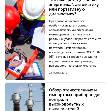
энергетика": автоматику
или портативную
диагностику?
АКЦИИ
Предлагаем рассмотреть
особенности диагностики
автоматическими системами
ОБУЧЕНИЕ
мониторинга (датчиками) в
реальных условиях работы объекта
и специализированными
портативными приборами
производства компании ООО "СКБ
ЭП", которые требуют вывода из-
под напряжения, на примере,
высоковольтного выключателя.
21 марта 2019
Обзор отечественных и
импортных приборов для
контроля
высоковольтных
выключателей