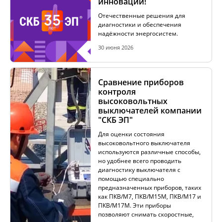
инноваций!
Отечественные решения для
ИЗМЕРЕНИЕ СОПРОТИВЛЕНИЯ В
диагностики и обеспечения
БЕЗИНДУКТИВНЫХ ОБЪЕКТАХ
надёжности энергосистем.
30 июня 2026
ИЗМЕРЕНИЕ СОПРОТИВЛЕНИЯ В ИНДУКТИВНЫХ
ОБЪЕКТАХ
Сравнение приборов
контроля
высоковольтных
выключателей компании
РАЗМАГНИЧИВАНИЕ ТРАНСФОРМАТОРОВ
"СКБ ЭП"
Для оценки состояния
высоковольтного выключателя
используются различные способы,
ИСПЫТАНИЯ НА НАГРЕВ (ТЕСТ ОХЛАЖДЕНИЯ)
но удобнее всего проводить
диагностику выключателя с
помощью специально
предназначенных приборов, таких
ДИАГНОСТИКА УСТРОЙСТВ РПН СИЛОВЫХ
как ПКВ/М7, ПКВ/М15М, ПКВ/М17 и
ТРАНСФОРМАТОРОВ
ПКВ/М17М. Эти приборы
позволяют снимать скоростные,