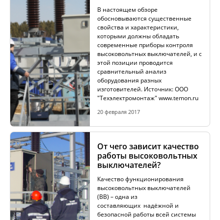
В настоящем обзоре
обосновываются существенные
свойства и характеристики,
которыми должны обладать
современные приборы контроля
высоковольтных выключателей, и с
этой позиции проводится
сравнительный анализ
оборудования разных
изготовителей. Источник: ООО
"Техэлектромонтаж" www.temon.ru
20 февраля 2017
От чего зависит качество
работы высоковольтных
выключателей?
Качество функционирования
высоковольтных выключателей
(ВВ) – одна из
составляющих надёжной и
безопасной работы всей системы