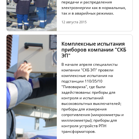
передачи и распределения
электроэнергии как в нормальных,
так и в аварийных режимах.
12 августа 2015
Комплексные испытания
приборов компании "СКБ
ЭП"
В начале апреля специалисты
компании "СКБ ЭП" провели
комплексные испытания на
подстанции 110/35/10
"Пивовариха", где были
задействованы: приборы для
контроля и испытаний
высоковольтных выключателей;
приборы для измерения
сопротивления (микроомметры и
миллиомметры); приборы для
контроля устройств РПН
трансформаторов.