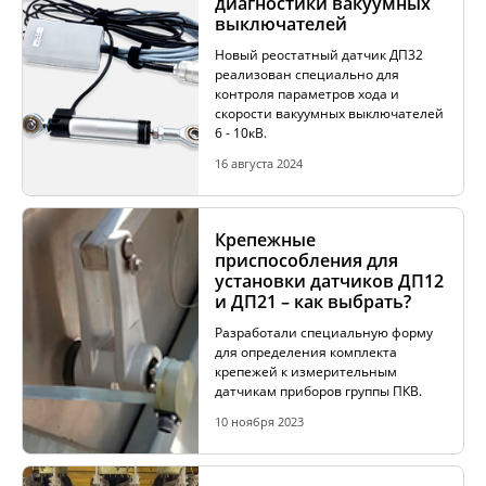
диагностики вакуумных
выключателей
ИЗМЕРЕНИЕ СОПРОТИВЛЕНИЯ В
Новый реостатный датчик ДП32
БЕЗИНДУКТИВНЫХ ОБЪЕКТАХ
реализован специально для
контроля параметров хода и
скорости вакуумных выключателей
6 - 10кВ.
ИЗМЕРЕНИЕ СОПРОТИВЛЕНИЯ В ИНДУКТИВНЫХ
ОБЪЕКТАХ
16 августа 2024
Крепежные
РАЗМАГНИЧИВАНИЕ ТРАНСФОРМАТОРОВ
приспособления для
установки датчиков ДП12
и ДП21 – как выбрать?
Разработали специальную форму
ИСПЫТАНИЯ НА НАГРЕВ (ТЕСТ ОХЛАЖДЕНИЯ)
для определения комплекта
крепежей к измерительным
датчикам приборов группы ПКВ.
ДИАГНОСТИКА УСТРОЙСТВ РПН СИЛОВЫХ
10 ноября 2023
ТРАНСФОРМАТОРОВ