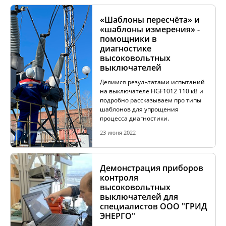
«Шаблоны пересчёта» и
«шаблоны измерения» -
АКЦИИ
помощники в
диагностике
высоковольтных
ОБУЧЕНИЕ
выключателей
Делимся результатами испытаний
на выключателе HGF1012 110 кВ и
подробно рассказываем про типы
шаблонов для упрощения
процесса диагностики.
23 июня 2022
Демонстрация приборов
контроля
высоковольтных
выключателей для
специалистов ООО "ГРИД
ЭНЕРГО"