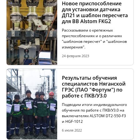
Новое приспособление
КОМПЛЕКТЫ ДЛЯ ЭЛЕКТРОТЕХНИЧЕСКИХ
для установки датчика
ЛАБОРАТОРИЙ (ЭТЛ)
ДП21 и шаблон пересчета
для ВВ Alstom FKG2
Рассказываем о крепежных
ТРАССОПОИСКОВОЕ УСТРОЙСТВО И
приспособлениях и о различиях
ИДЕНТИФИКАТОРЫ НИЗКОВОЛЬТНОЙ СЕТИ
"шаблонов пересчет" и "шаблонов
измерения".
24 февраля 2023
ДОПОЛНИТЕЛЬНОЕ ОБОРУДОВАНИЕ
Результаты обучения
специалистов Няганской
АРХИВ
ГРЭС (ПАО "Фортум") по
работе с ПКВ/У3.0
Подводим итоги индивидуального
обучения по работе с ПКВ/У3.0 на
выключателях ALSTOM DT2-550-F3
ПОДОБРАТЬ ПРИБОР
и HGF-1012
6 июля 2022
КАТАЛОГ